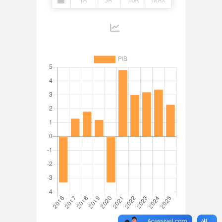
1A
5A
10A
MÁX