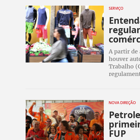
SERVIÇO
Entend
regula
comérc
A partir de
houver aut
Trabalho (C
regulament
NOVA DIREÇÃO
Petrole
primei
FUP