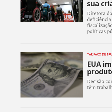
sua cri
Diretora d
deficiênci
fiscalizaçã
políticas p
TARIFAÇO DE TR
EUA im
produto
Decisão co
têm trabalh