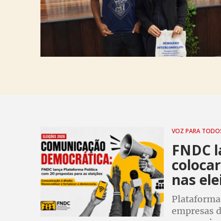
VOZ PARA TODO
FNDC l
coloca
nas ele
Plataforma
empresas d