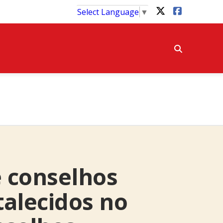
Select Language
▼
 conselhos
talecidos no