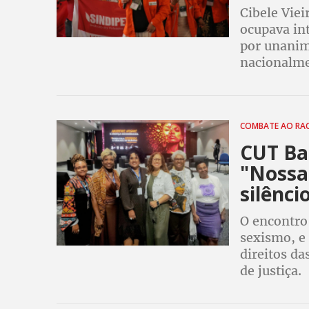
Cibele Viei
ocupava in
por unanim
nacionalmen
COMBATE AO RA
CUT Ba
"Nossa 
silênci
O encontro 
sexismo, e
direitos d
de justiça.