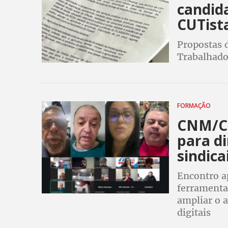
candid
CUTist
Propostas 
Trabalhado
FORMAÇÃO
CNM/CUT
para d
sindica
Encontro a
ferramenta
ampliar o a
digitais