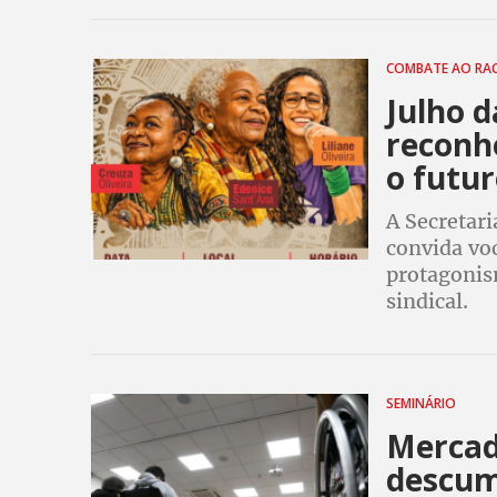
COMBATE AO RA
Julho 
reconh
o futu
A Secretar
convida vo
protagonis
sindical.
SEMINÁRIO
Mercad
descum