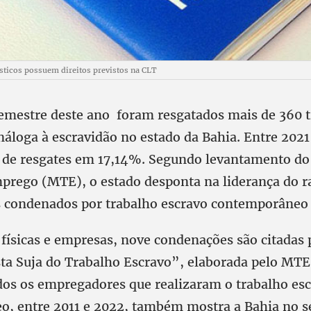
ticos possuem direitos previstos na CLT
emestre deste ano foram resgatados mais de 360 
náloga à escravidão no estado da Bahia. Entre 202
e resgates em 17,14%. Segundo levantamento do 
prego (MTE), o estado desponta na liderança do r
condenados por trabalho escravo contemporâneo 
 físicas e empresas, nove condenações são citadas 
ista Suja do Trabalho Escravo”, elaborada pelo MT
odos os empregadores que realizaram o trabalho es
, entre 2011 e 2022, também mostra a Bahia no se