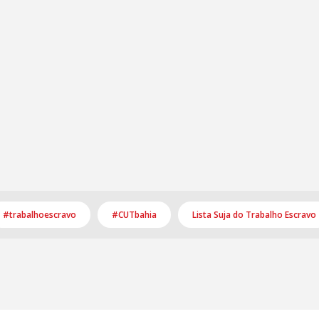
#trabalhoescravo
#CUTbahia
Lista Suja do Trabalho Escravo