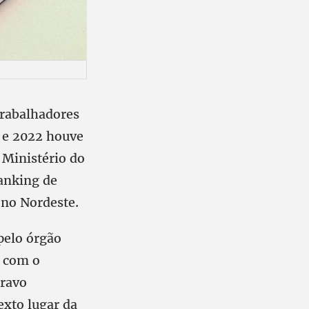
trabalhadores
1 e 2022 houve
Ministério do
anking de
no Nordeste.
pelo órgão
E com o
cravo
xto lugar da