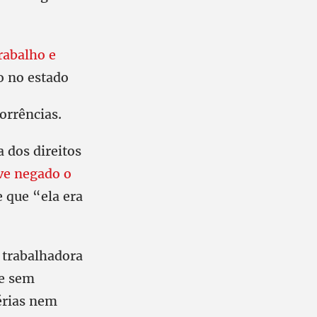
rabalho e
ão no estado
orrências.
 dos direitos
ve negado o
 que “ela era
 trabalhadora
 e sem
érias nem