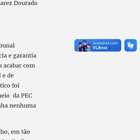
uarez Dourado
bunal
ia e garantia
em acabar com
 e de
ico foi
meio da PEC
tinha nenhuma
lho, em tão