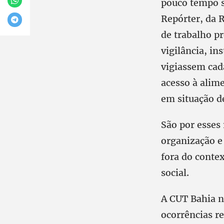
pouco tempo s
Repórter, da 
de trabalho p
vigilância, in
vigiassem cad
acesso à alim
em situação d
São por esses 
organização e
fora do contex
social.
A CUT Bahia nã
ocorrências re