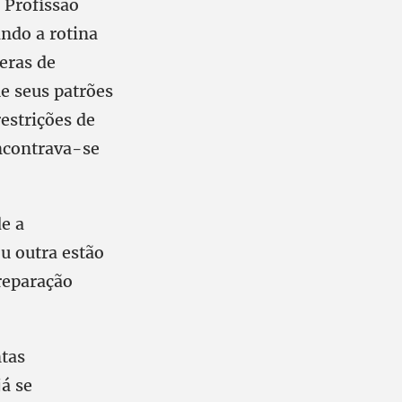
 Profissão
ndo a rotina
eras de
ue seus patrões
estrições de
ncontrava-se
de a
u outra estão
 reparação
ntas
já se