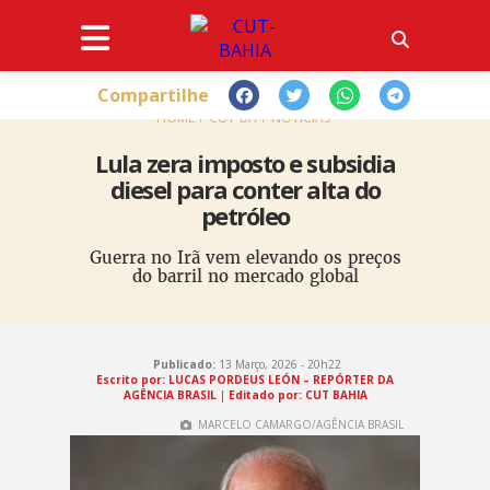
Compartilhe
HOME
CUT-BA
NOTÍCIAS
Lula zera imposto e subsidia
diesel para conter alta do
petróleo
Guerra no Irã vem elevando os preços
do barril no mercado global
Publicado:
13 Março, 2026 - 20h22
Escrito por: LUCAS PORDEUS LEÓN – REPÓRTER DA
AGÊNCIA BRASIL
|
Editado por: CUT BAHIA
MARCELO CAMARGO/AGÊNCIA BRASIL