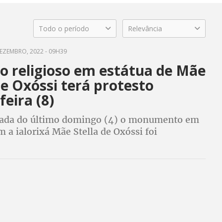
Todo o período
Relevância
EZEMBRO, 2022 - 09H39
o religioso em estátua de Mãe
de Oxóssi terá protesto
feira (8)
ada do último domingo (4) o monumento em
a ialorixá Mãe Stella de Oxóssi foi
 configurando mais um caso de racismo
o estado