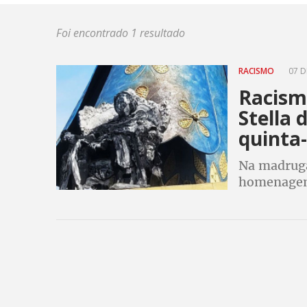
Foi encontrado 1 resultado
RACISMO
07 D
Racism
Stella 
quinta-
Na madrug
homenagem 
incendiado
religioso n